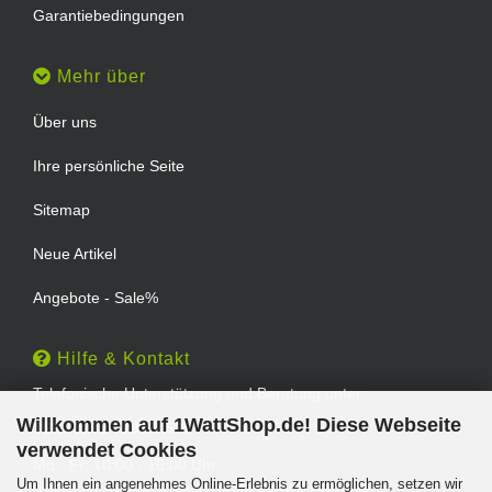
Garantiebedingungen
Mehr über
Über uns
Ihre persönliche Seite
Sitemap
Neue Artikel
Angebote - Sale%
Hilfe & Kontakt
Telefonische Unterstützung und Beratung unter:
Willkommen auf 1WattShop.de! Diese Webseite
TEL: 0202 - 29994539
verwendet Cookies
Mo - Fr: 10:00 - 16:00 Uhr
Um Ihnen ein angenehmes Online-Erlebnis zu ermöglichen, setzen wir
Geprüfter Online Shop mit Geld-zurück-Garantie.