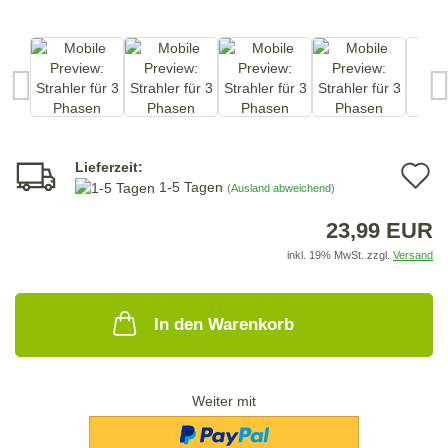
Lieferzeit:
A
1-5 Tagen
(Ausland abweichend)
d
23,99 EUR
M
inkl. 19% MwSt. zzgl.
Versand
In den Warenkorb
Weiter mit