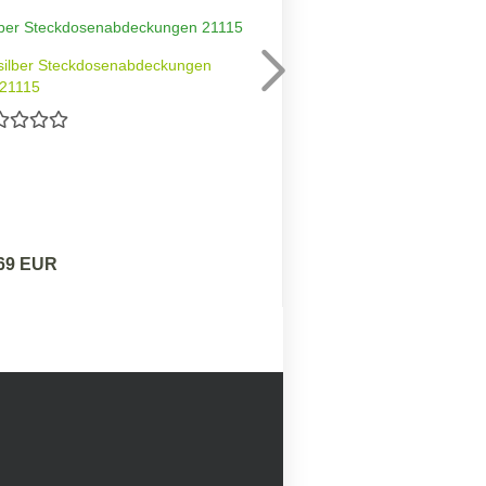
ilber Steckdosenabdeckungen
DELPHI Wechsel-Sch
21115
,69 EUR