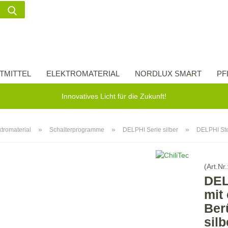
Suche...
Lieferland
E-Ma
TMITTEL
ELEKTROMATERIAL
NORDLUX SMART
PF
Pass
Innovatives Licht für die Zukunft!
»
»
»
ktromaterial
Schalterprogramme
DELPHI Serie silber
DELPHI Ste
Konto 
(Art.Nr.
Passw
DEL
mit
Ber
silb