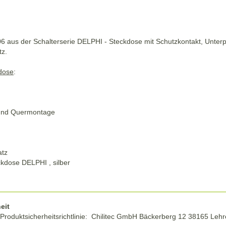
6 aus der Schalterserie DELPHI - Steckdose mit Schutzkontakt, Unter
tz.
kdose
:
 und Quermontage
atz
ckdose DELPHI , silber
eit
Produktsicherheitsrichtlinie: Chilitec GmbH Bäckerberg 12 38165 Leh