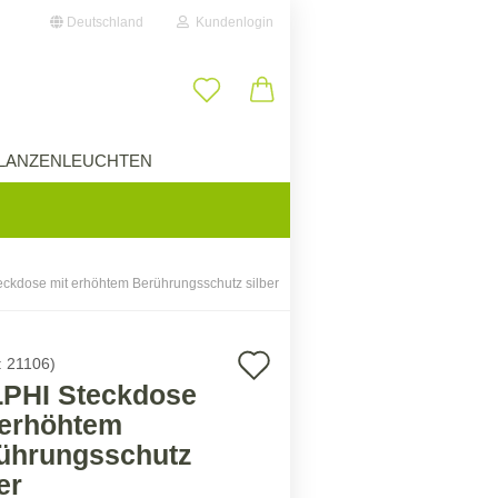
Deutschland
Kundenlogin
il
LANZENLEUCHTEN
ÜBER UNS
wort
ckdose mit erhöhtem Berührungsschutz silber
erstellen
Auf
:
21106
)
ort vergessen?
PHI Steckdose
den
 erhöhtem
Merkzettel
ührungsschutz
er