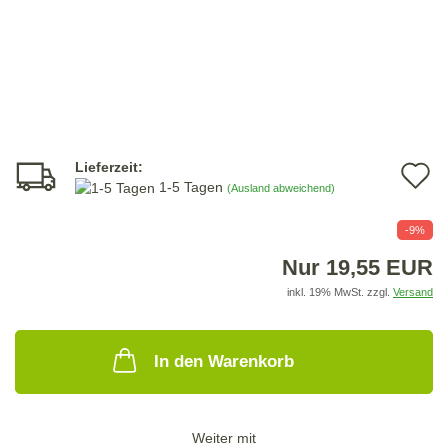
Lieferzeit:
A
1-5 Tagen
(Ausland abweichend)
d
-9%
M
Nur 19,55 EUR
inkl. 19% MwSt. zzgl.
Versand
In den Warenkorb
Weiter mit