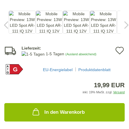
Lieferzeit:
A
1-5 Tagen
(Ausland abweichend)
d
A
G
M
EU-Energielabel
Produktdatenblatt
G
19,99 EUR
inkl. 19% MwSt. zzgl.
Versand
In den Warenkorb