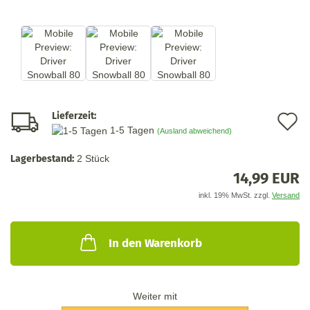
Lieferzeit:
A
1-5 Tagen
(Ausland abweichend)
d
Lagerbestand:
2
Stück
M
14,99 EUR
inkl. 19% MwSt. zzgl.
Versand
In den Warenkorb
Weiter mit