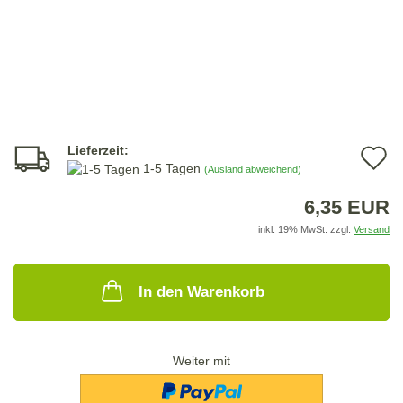
Lieferzeit:
A
1-5 Tagen
(Ausland abweichend)
d
6,35 EUR
M
inkl. 19% MwSt. zzgl.
Versand
In den Warenkorb
Weiter mit