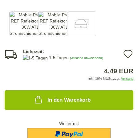
Lieferzeit:
A
1-5 Tagen
(Ausland abweichend)
d
4,49 EUR
M
inkl. 19% MwSt. zzgl.
Versand
In den Warenkorb
Weiter mit