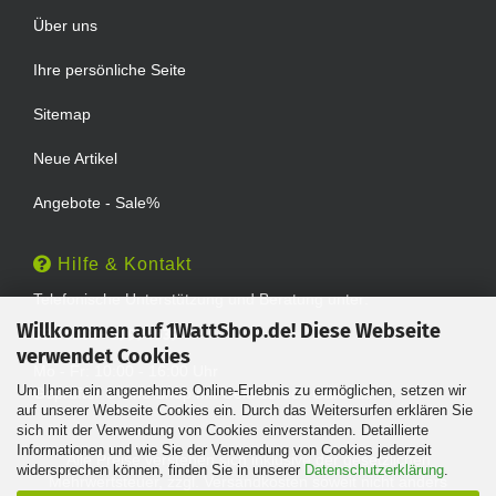
Über uns
Ihre persönliche Seite
Sitemap
Neue Artikel
Angebote - Sale%
Hilfe & Kontakt
Telefonische Unterstützung und Beratung unter:
Willkommen auf 1WattShop.de! Diese Webseite
TEL: 0202 - 29994539
verwendet Cookies
Mo - Fr: 10:00 - 16:00 Uhr
Um Ihnen ein angenehmes Online-Erlebnis zu ermöglichen, setzen wir
Geprüfter Online Shop mit Geld-zurück-Garantie.
auf unserer Webseite Cookies ein. Durch das Weitersurfen erklären Sie
sich mit der Verwendung von Cookies einverstanden. Detaillierte
Informationen und wie Sie der Verwendung von Cookies jederzeit
Alle Preise verstehen sich inklusive der gesetzlichen
widersprechen können, finden Sie in unserer
Datenschutzerklärung
.
Mehrwertsteuer, zzgl.
Versandkosten
soweit nicht anders