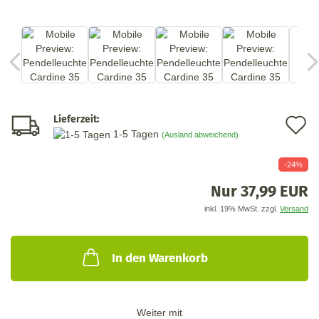
Lieferzeit:
A
1-5 Tagen
(Ausland abweichend)
d
-24%
M
Nur 37,99 EUR
inkl. 19% MwSt. zzgl.
Versand
In den Warenkorb
Weiter mit