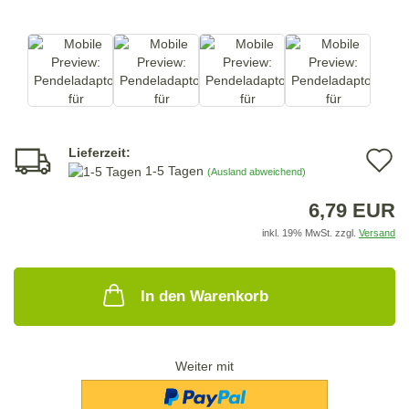
Lieferzeit:
A
1-5 Tagen
(Ausland abweichend)
d
6,79 EUR
M
inkl. 19% MwSt. zzgl.
Versand
In den Warenkorb
Weiter mit