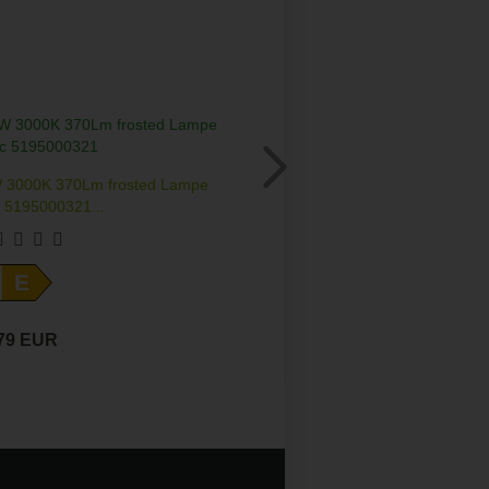
W 3000K 370Lm frosted Lampe
LED Strahler G9 Ene
c 5195000321...
E
,79 EUR