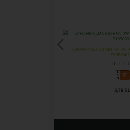
Energetic LED Lampe G9 3W 3
519500022
A
F
G
3,79 E