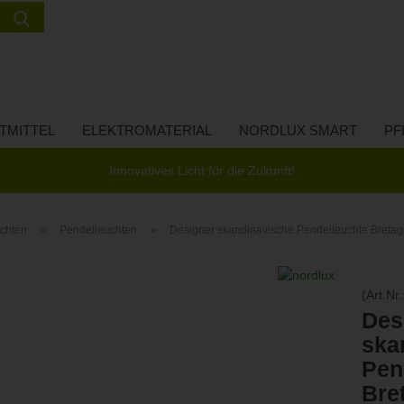
Suche...
Lieferland
E-Ma
TMITTEL
ELEKTROMATERIAL
NORDLUX SMART
PF
Pas
Innovatives Licht für die Zukunft!
»
»
chten
Pendelleuchten
Designer skandinavische Pendelleuchte Breta
Konto 
(Art.Nr.
Passw
Des
ska
Pen
Bre