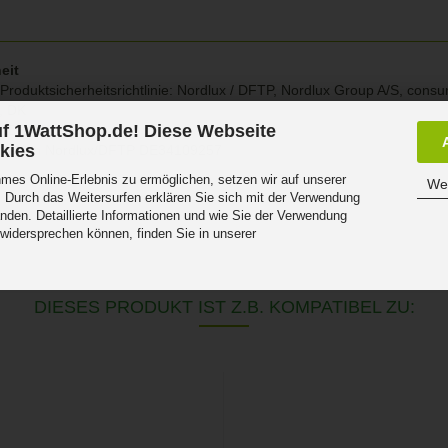
eit
Produktsicherheitsrichtlinie: Nordlux / DFTP, Nordlux Group A/S, con
g, DK
f 1WattShop.de! Diese Webseite
r DE 45523698
kies
atterien Nordlux/DFTP DE34109257
es Online-Erlebnis zu ermöglichen, setzen wir auf unserer
Wei
 Durch das Weitersurfen erklären Sie sich mit der Verwendung
nden. Detaillierte Informationen und wie Sie der Verwendung
 widersprechen können, finden Sie in unserer
.
DIESES PRODUKT IST Z.B. KOMPATIBEL ZU: