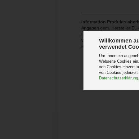
Information Produktsicherh
Angaben gem. Hersteller EU-
Havnegade 34, 9000 Aalbor
Willkommen au
WEEE-Registrierungsnumme
verwendet Coo
Registrierungsnummer für B
Um Ihnen ein angenehm
Webseite Cookies ein.
von Cookies einversta
von Cookies jederzeit
Datenschutzerklärung