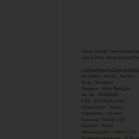
Diese stilvolle skandinavis
sehr schick. Diese weisse Pe
Lichttechnische Eigenschafte
Hersteller / Marke : Nordlux
Serie : Bretagne
Designer : Kåre Bækgård
Art.-Nr : 39489930
EAN : 5704924011467
Korpusfarbe : Kupfer
Kabelfarbe : schwarz
Fassung / Sockel : G9
Material : Metall
Abmessungen : Höhe 17 cm
Schirmdurchmesser : Ø 38 c