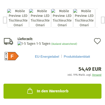
Lieferzeit:
A
1-5 Tagen
(Ausland abweichend)
d
A
F
M
EU-Energielabel
Produktdatenblatt
G
54,49 EUR
inkl. 19% MwSt. zzgl.
Versand
In den Warenkorb