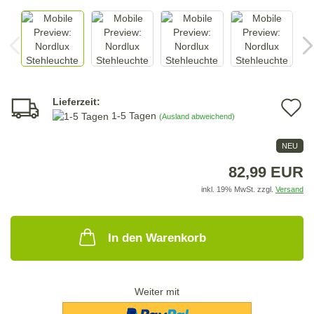
Lieferzeit:
A
1-5 Tagen
(Ausland abweichend)
d
NEU
M
82,99 EUR
inkl. 19% MwSt. zzgl.
Versand
In den Warenkorb
Weiter mit