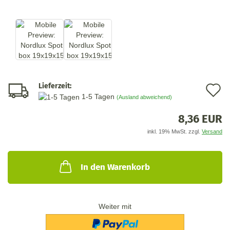
Lieferzeit:
A
1-5 Tagen
(Ausland abweichend)
d
8,36 EUR
M
inkl. 19% MwSt. zzgl.
Versand
In den Warenkorb
Weiter mit