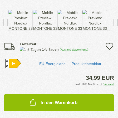
Lieferzeit:
A
1-5 Tagen
(Ausland abweichend)
d
A
E
M
EU-Energielabel
Produktdatenblatt
G
34,99 EUR
inkl. 19% MwSt. zzgl.
Versand
In den Warenkorb