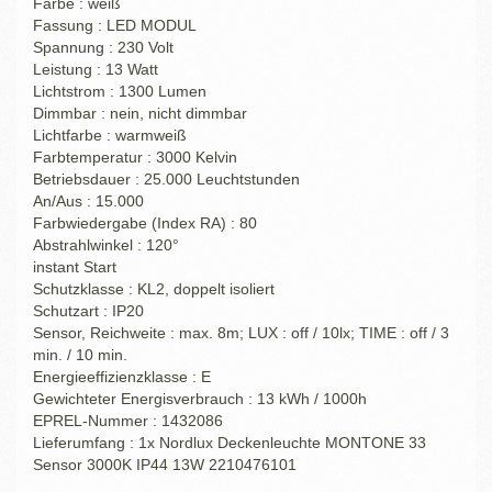
Farbe : weiß
Fassung : LED MODUL
Spannung : 230 Volt
Leistung : 13 Watt
Lichtstrom : 1300 Lumen
Dimmbar : nein, nicht dimmbar
Lichtfarbe : warmweiß
Farbtemperatur : 3000 Kelvin
Betriebsdauer : 25.000 Leuchtstunden
An/Aus : 15.000
Farbwiedergabe (Index RA) : 80
Abstrahlwinkel : 120°
instant Start
Schutzklasse : KL2, doppelt isoliert
Schutzart : IP20
Sensor, Reichweite : max. 8m; LUX : off / 10lx; TIME : off / 3
min. / 10 min.
Energieeffizienzklasse : E
Gewichteter Energisverbrauch : 13 kWh / 1000h
EPREL-Nummer : 1432086
Lieferumfang : 1x Nordlux Deckenleuchte MONTONE 33
Sensor 3000K IP44 13W 2210476101