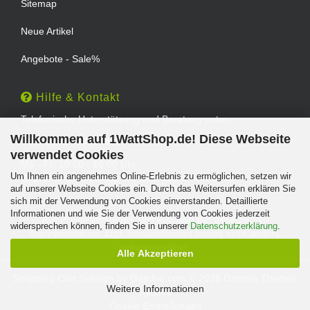
Sitemap
Neue Artikel
Angebote - Sale%
Hilfe & Kontakt
Telefonische Unterstützung und Beratung unter:
Willkommen auf 1WattShop.de! Diese Webseite
TEL: 0202 - 29994539
verwendet Cookies
Mo - Fr: 10:00 - 16:00 Uhr
Um Ihnen ein angenehmes Online-Erlebnis zu ermöglichen, setzen wir
Geprüfter Online Shop mit Geld-zurück-Garantie.
auf unserer Webseite Cookies ein. Durch das Weitersurfen erklären Sie
sich mit der Verwendung von Cookies einverstanden. Detaillierte
Informationen und wie Sie der Verwendung von Cookies jederzeit
Alle Preise verstehen sich inklusive der gesetzlichen
widersprechen können, finden Sie in unserer
Datenschutzerklärung
.
Mehrwertsteuer, zzgl.
Versandkosten
soweit nicht anders
gekennzeichnet.
Alle Akzeptieren
Shopping Cart Solution
by Gambio.com © 2026 Gambio Themes
Weitere Informationen
Xycons
Cookie Einstellungen