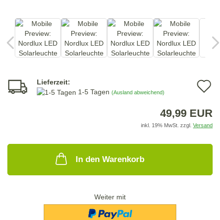
Lieferzeit:
A
1-5 Tagen
(Ausland abweichend)
d
49,99 EUR
M
inkl. 19% MwSt. zzgl.
Versand
In den Warenkorb
Weiter mit