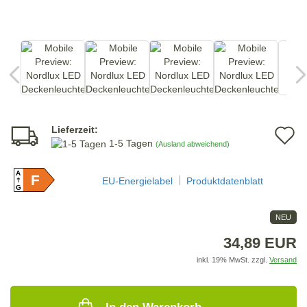
Lieferzeit:
A
1-5 Tagen
(Ausland abweichend)
d
A
F
M
EU-Energielabel
Produktdatenblatt
G
NEU
34,89 EUR
inkl. 19% MwSt. zzgl.
Versand