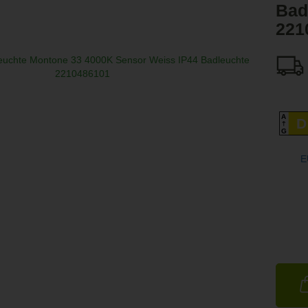
Bad
221
A
D
G
E