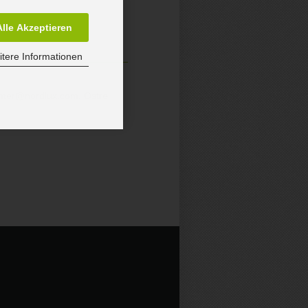
Alle Akzeptieren
tere Informationen
sumer@nordlux.com, Ostre