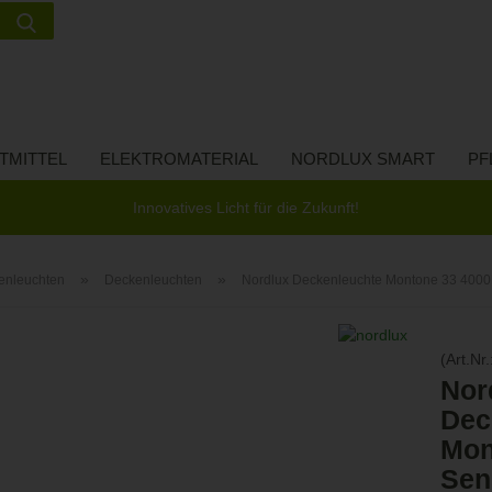
Suche...
Lieferland
E-Ma
TMITTEL
ELEKTROMATERIAL
NORDLUX SMART
PF
Pass
Innovatives Licht für die Zukunft!
»
»
enleuchten
Deckenleuchten
Nordlux Deckenleuchte Montone 33 4000
Konto 
(Art.Nr.
Passw
Nor
Dec
Mon
Sen