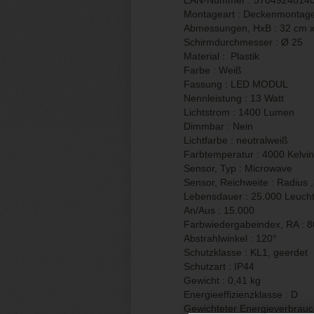
EAN-Nummer : 5704924014
Montageart : Deckenmontag
Abmessungen, HxB : 32 cm x
Schirmdurchmesser : Ø 25
Material : Plastik
Farbe : Weiß
Fassung : LED MODUL
Nennleistung : 13 Watt
Lichtstrom : 1400 Lumen
Dimmbar : Nein
Lichtfarbe : neutralweiß
Farbtemperatur : 4000 Kelvin
Sensor, Typ : Microwave
Sensor, Reichweite : Radius 
Lebensdauer : 25.000 Leuch
An/Aus : 15.000
Farbwiedergabeindex, RA : 
Abstrahlwinkel : 120°
Schutzklasse : KL1, geerdet
Schutzart : IP44
Gewicht : 0,41 kg
Energieeffizienzklasse : D
Gewichteter Energieverbrauc