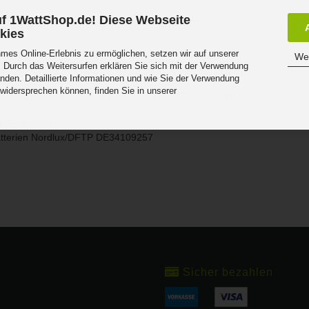
f 1WattShop.de! Diese Webseite
uchte Montone 33 4000K, neutralweiss, 2210486101
kies
es Online-Erlebnis zu ermöglichen, setzen wir auf unserer
Wei
 Durch das Weitersurfen erklären Sie sich mit der Verwendung
nden. Detaillierte Informationen und wie Sie der Verwendung
eit
 widersprechen können, finden Sie in unserer
Produktsicherheitsrichtlinie: Nordlux / DFTP, Nordlux Group A/S, con
.
g, DK
r DE 45523698
atterien Nordlux/DFTP DE34109257
Sicher bezahlen