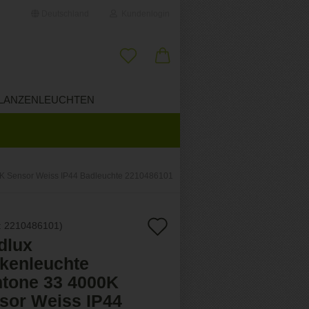
Deutschland
Kundenlogin
il
LANZENLEUCHTEN
ÜBER UNS
wort
K Sensor Weiss IP44 Badleuchte 2210486101
erstellen
Auf
:
2210486101
)
ort vergessen?
dlux
den
kenleuchte
Merkzettel
tone 33 4000K
sor Weiss IP44