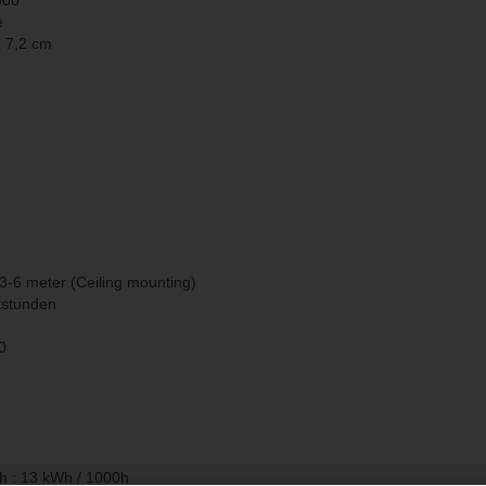
000
e
 7,2 cm
,3-6 meter (Ceiling mounting)
tstunden
80
h : 13 kWh / 1000h