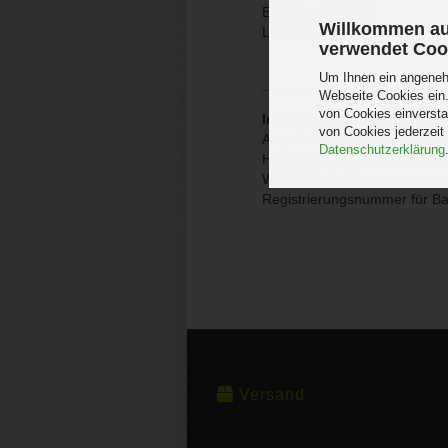
EPREL : 1432090
Willkommen au
Lieferumfang : 1x Deckenle
verwendet Coo
Um Ihnen ein angenehm
Webseite Cookies ein.
von Cookies einversta
Information Produktsicherh
von Cookies jederzeit
Angaben gem. Hersteller EU-
Datenschutzerklärung
Havnegade 34, 9000 Aalbor
WEEE-Registrierungsnumme
Registrierungsnummer für B
Versand