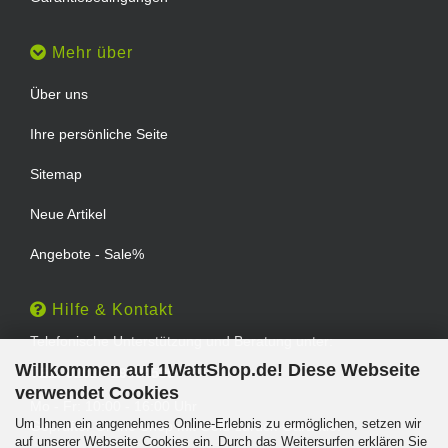
Mehr über
Über uns
Ihre persönliche Seite
Sitemap
Neue Artikel
Angebote - Sale%
Hilfe & Kontakt
Telefonische Unterstützung und Beratung unter:
Willkommen auf 1WattShop.de! Diese Webseite
TEL: 0202 - 29994539
verwendet Cookies
Mo - Fr: 10:00 - 16:00 Uhr
Um Ihnen ein angenehmes Online-Erlebnis zu ermöglichen, setzen wir
Geprüfter Online Shop mit Geld-zurück-Garantie.
auf unserer Webseite Cookies ein. Durch das Weitersurfen erklären Sie