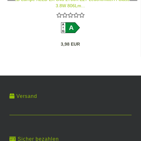
3,8W 806Lm...
A
A
G
3,98 EUR
Versand
Sicher bezahlen