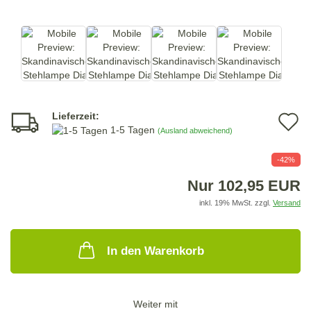
Lieferzeit:
A
1-5 Tagen
(Ausland abweichend)
d
-42%
M
Nur 102,95 EUR
inkl. 19% MwSt. zzgl.
Versand
In den Warenkorb
Weiter mit