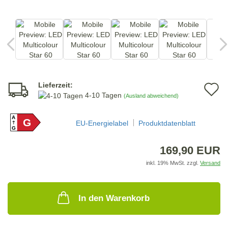
Lieferzeit:
A
4-10 Tagen
(Ausland abweichend)
d
A
G
M
EU-Energielabel
Produktdatenblatt
G
169,90 EUR
inkl. 19% MwSt. zzgl.
Versand
In den Warenkorb