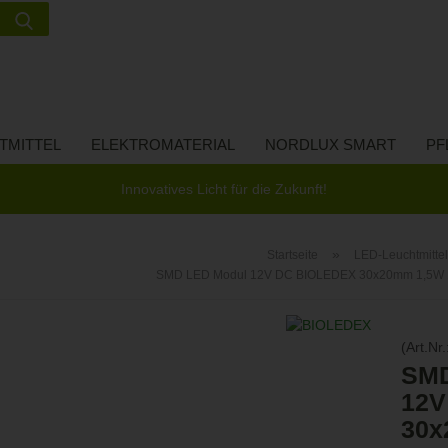
Suche...
Lieferland
E-Ma
TMITTEL
ELEKTROMATERIAL
NORDLUX SMART
PF
Pass
Innovatives Licht für die Zukunft!
»
Startseite
LED-Leuchtmittel
SMD LED Modul 12V DC BIOLEDEX 30x20mm 1,5W 1
Konto 
Passw
(Art.Nr.
SMD
12V
30x