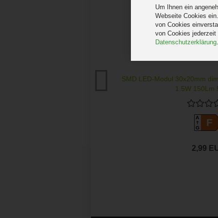
Um Ihnen ein angenehm
Webseite Cookies ein.
von Cookies einversta
von Cookies jederzeit
Datenschutzerklärung
SMD LED-Modul 30x20mm di
1,5W 150Lm 5
A
F
G
2,99 E