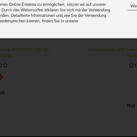
es Online-Erlebnis zu ermöglichen, setzen wir auf unserer
Wei
 Durch das Weitersurfen erklären Sie sich mit der Verwendung
nden. Detaillierte Informationen und wie Sie der Verwendung
 widersprechen können, finden Sie in unserer
.
mmbar BIOLEDEX 12V DC
Elektronischer LED Tra
000K...
Kanl
UR
Nur