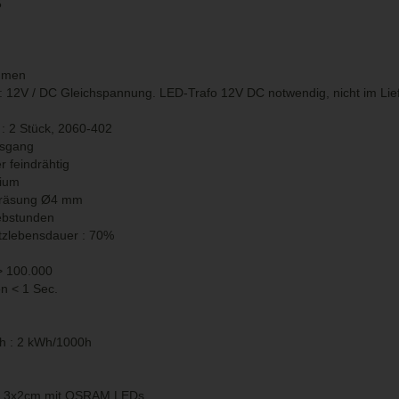
5
Lumen
 : 12V / DC Gleichspannung. LED-Trafo 12V DC notwendig, nicht im Li
 2 Stück, 2060-402
usgang
r feindrähtig
nium
usfräsung Ø4 mm
ebstunden
utzlebensdauer : 70%
> 100.000
en < 1 Sec.
h : 2 kWh/1000h
ul 3x2cm mit OSRAM LEDs