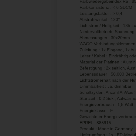
Farbwiedergabeindex Ra : 8
Farbkonsistenz : < 6 SDCM
Leistungsfaktor : > 0,4
Abstrahlwinkel : 120°
Lichtstrom/ Helligkeit : 135 
Niedervoltbetrieb, Spannung
Abmessungen : 30x20mm
WAGO Verbindungsklemmen :
Zuleitung : 1x Eingang, 1x A
Leiter / Kabel : Eindrähtig ode
Material der Platinen : Alumi
Befestigung : 2x seitlich, A
Lebenssdauer : 50.000 Betri
Lichtstromerhalt nach der N
Dimmbarkeit : Ja, dimmbar
Schaltzyklen, Anzahl An/Aus 
Startzeit : 0,2 Sek., Aufwärm
Energieverbrauch : 1,5 Watt
Energieklasse : F
Gewichteter Energieverbrauc
EPREL : 885915
Produkt : Made in Germany
Lieferumfang : 1x LED-Mod