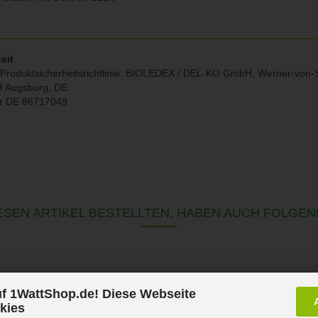
eit
roduktsicherheitsrichtlinie:
BIOLEDEX / DEL-KO GmbH, Werner-von-Si
9 Augsburg, DE
r DE
86717049
SEN ARTIKEL BESTELLTEN, HABEN AUCH FOLGEN
f 1WattShop.de! Diese Webseite
kies