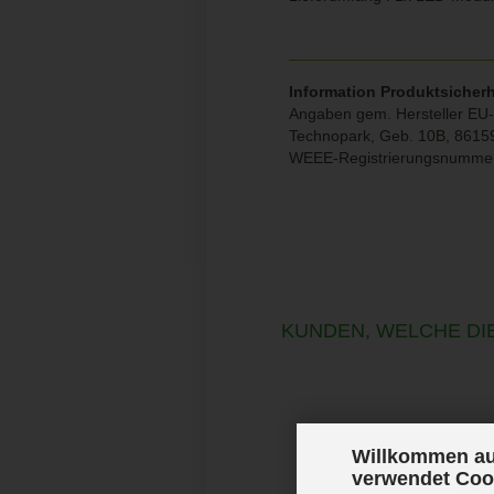
Information Produktsicherh
Angaben gem. Hersteller EU-P
Technopark, Geb. 10B, 8615
WEEE-Registrierungsnumme
KUNDEN, WELCHE DIE
Willkommen au
verwendet Coo