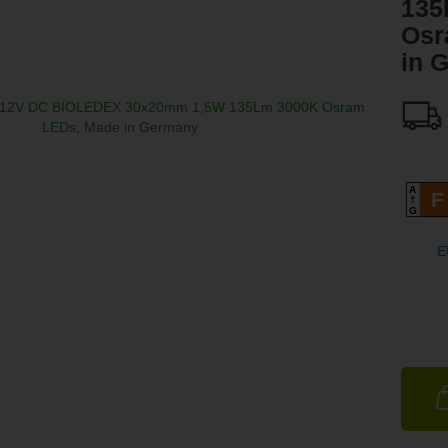
135
Osr
in 
A
F
G
E