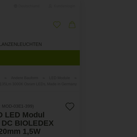
Deutschland
Kundenlogin
il
LANZENLEUCHTEN
ÜBER UNS
wort
»
»
»
Andere Bauform
LED Module
35Lm 3000K Osram LEDs, Made in Germany
erstellen
ort vergessen?
Auf
:
MOD-03E1-399
)
 LED Modul
den
 DC BIOLEDEX
Merkzettel
20mm 1,5W