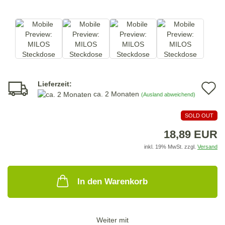
Lieferzeit:
A
ca. 2 Monaten
(Ausland abweichend)
d
SOLD OUT
M
18,89 EUR
inkl. 19% MwSt. zzgl.
Versand
In den Warenkorb
Weiter mit