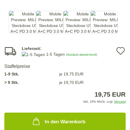
Lieferzeit:
A
1-5 Tagen
(Ausland abweichend)
d
Staffelpreise
M
1-9 Stk.
je 19,75 EUR
> 9 Stk.
je 19,70 EUR
19,75 EUR
inkl. 19% MwSt. zzgl.
Versand
In den Warenkorb