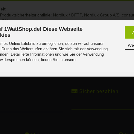
eit
Produktsicherheitsrichtlinie: Nordlux / DFTP, Nordlux Group A/S, con
g, DK
r DE 45523698
f 1WattShop.de! Diese Webseite
atterien Nordlux/DFTP DE34109257
kies
es Online-Erlebnis zu ermöglichen, setzen wir auf unserer
Wei
 Durch das Weitersurfen erklären Sie sich mit der Verwendung
nden. Detaillierte Informationen und wie Sie der Verwendung
 widersprechen können, finden Sie in unserer
.
Sicher bezahlen