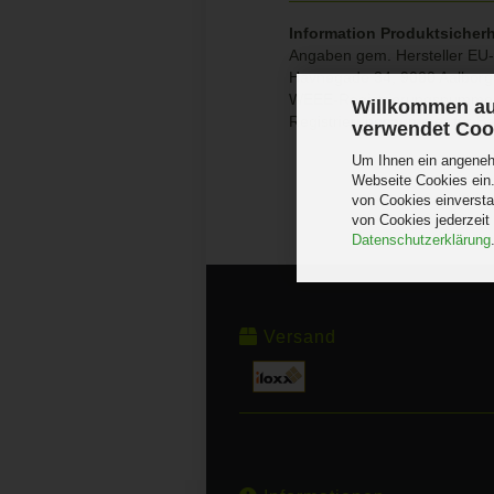
Information Produktsicherh
Angaben gem. Hersteller EU-
Havnegade 34, 9000 Aalbor
WEEE-Registrierungsnumme
Willkommen au
Registrierungsnummer für B
verwendet Coo
Um Ihnen ein angenehm
Webseite Cookies ein.
von Cookies einversta
von Cookies jederzeit
Datenschutzerklärung
Versand