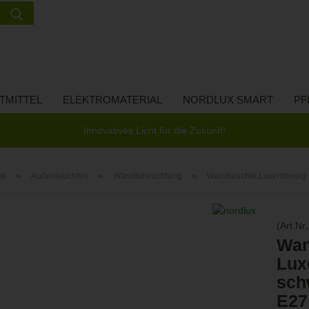
Suche...
Lieferland
E-Ma
TMITTEL
ELEKTROMATERIAL
NORDLUX SMART
PF
Pass
Innovatives Licht für die Zukunft!
»
»
»
en
Außenleuchten
Wandbeleuchtung
Wandleuchte Luxembourg 
Konto 
(Art.Nr.
Passw
Wan
Lux
sch
E27