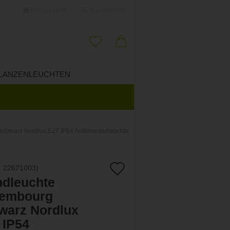
Deutschland
Kundenlogin
il
LANZENLEUCHTEN
ÜBER UNS
wort
schwarz Nordlux E27 IP54 Außenwandleuchte
erstellen
Auf
:
22671003
)
ort vergessen?
dleuchte
den
embourg
Merkzettel
warz Nordlux
 IP54