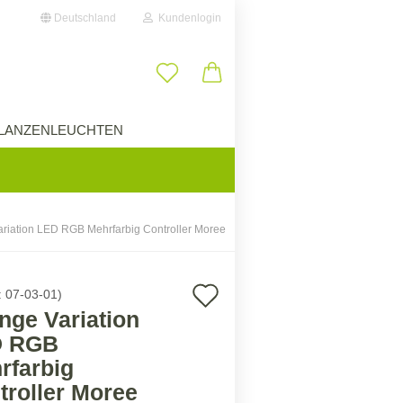
Deutschland
Kundenlogin
il
LANZENLEUCHTEN
ÜBER UNS
wort
riation LED RGB Mehrfarbig Controller Moree
erstellen
Auf
:
07-03-01
)
ort vergessen?
nge Variation
den
D RGB
Merkzettel
rfarbig
troller Moree