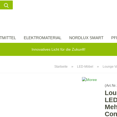
Suche...
Lieferland
E-Ma
TMITTEL
ELEKTROMATERIAL
NORDLUX SMART
PF
Pass
Innovatives Licht für die Zukunft!
»
»
Startseite
LED-Möbel
Lounge Va
Konto 
(Art.Nr.
Passw
Lou
LE
Meh
Con