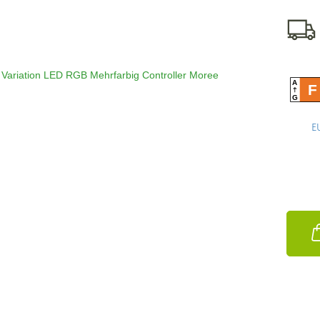
A
F
G
E