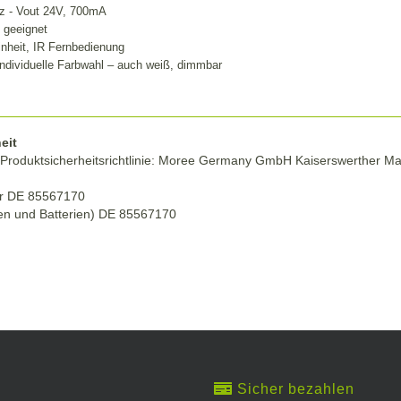
Hz - Vout 24V, 700mA
 geeignet
inheit, IR Fernbedienung
dividuelle Farbwahl – auch weiß, dimmbar
eit
Produktsicherheitsrichtlinie: Moree Germany GmbH Kaiserswerther Ma
r DE 85567170
n und Batterien) DE 85567170
Sicher bezahlen