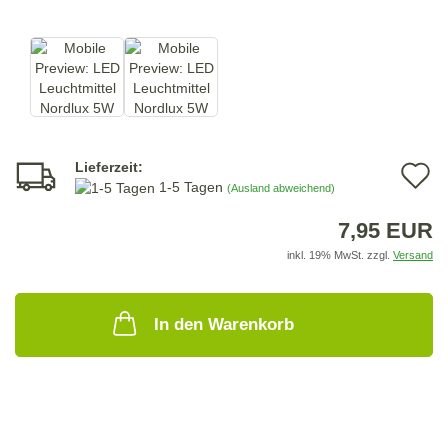
Lieferzeit:
A
1-5 Tagen
(Ausland abweichend)
d
7,95 EUR
M
inkl. 19% MwSt. zzgl.
Versand
In den Warenkorb