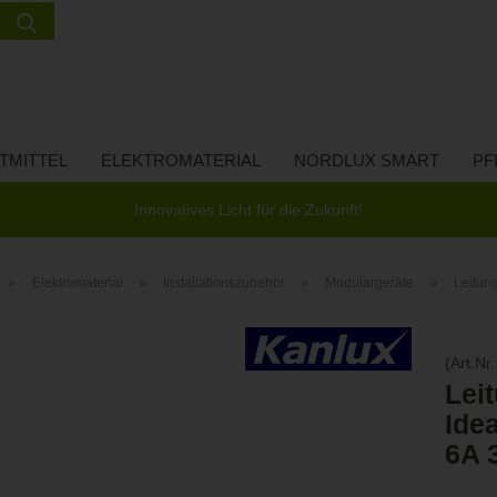
Suche...
Lieferland
E-Ma
TMITTEL
ELEKTROMATERIAL
NORDLUX SMART
PF
Pass
Innovatives Licht für die Zukunft!
»
»
»
»
Elektromaterial
Installationszubehör
Modulargeräte
Leitun
Konto 
(Art.Nr.
Passw
Lei
Ide
6A 