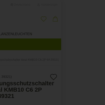
Deutschland
Kundenlogin
il
LANZENLEUCHTEN
ÜBER UNS
wort
gsschutzschalter Ideal KMB10 C6 2P 6A 39321
erstellen
Auf
:
39321
)
ort vergessen?
tungsschutzschalter
den
al KMB10 C6 2P
Merkzettel
39321