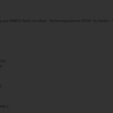
ig aus KMB10 Serie von Ideal - Sicherungsautomat 39320 by Kanlux - C
C6/2
Hz
 3
0898-1