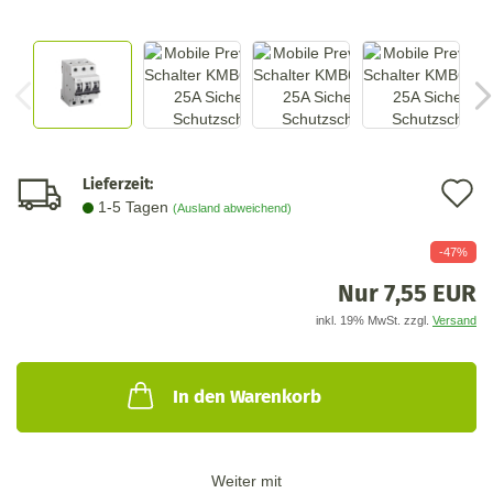
Lieferzeit:
A
1-5 Tagen
(Ausland abweichend)
d
-47%
M
Nur 7,55 EUR
inkl. 19% MwSt. zzgl.
Versand
In den Warenkorb
Weiter mit