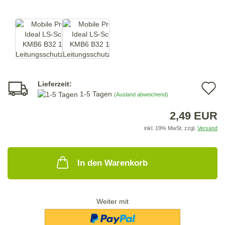
Lieferzeit:
A
1-5 Tagen
(Ausland abweichend)
d
2,49 EUR
M
inkl. 19% MwSt. zzgl.
Versand
In den Warenkorb
Weiter mit