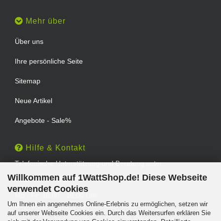
Mehr über
Über uns
Ihre persönliche Seite
Sitemap
Neue Artikel
Angebote - Sale%
Hilfe & Kontakt
Telefonische Unterstützung und Beratung unter:
Willkommen auf 1WattShop.de! Diese Webseite
TEL: 0202 - 29994539
verwendet Cookies
Mo - Fr: 10:00 - 16:00 Uhr
Um Ihnen ein angenehmes Online-Erlebnis zu ermöglichen, setzen wir
Geprüfter Online Shop mit Geld-zurück-Garantie.
auf unserer Webseite Cookies ein. Durch das Weitersurfen erklären Sie