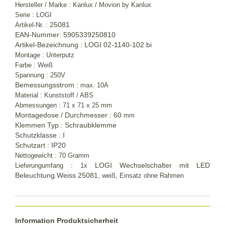
Hersteller / Marke : Kanlux / Movion by Kanlux
Serie : LOGI
: 25081
Artikel-Nr.
EAN-Nummer: 5905339250810
Artikel-Bezeichnung : LOGI 02-1140-102 bi
Montage : Unterputz
Farbe : Weiß
Spannung : 250V
Bemessungsstrom
: max. 10A
Material : Kunststoff / ABS
Abmessungen : 71 x 71 x 25 mm
Montagedose / Durchmesser : 60
mm
Klemmen Typ : Schraubklemme
Schutzklasse : I
Schutzart : IP20
Nettogewicht : 70 Gramm
LOGI Wechselschalter mit LED
Lieferungumfang : 1x
Beleuchtung.Weiss 25081
, weiß, Einsatz ohne Rahmen
Information Produktsicherheit