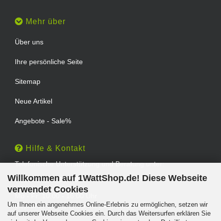
Mehr über
Über uns
Ihre persönliche Seite
Sitemap
Neue Artikel
Angebote - Sale%
Hilfe & Kontakt
Telefonische Unterstützung und Beratung unter:
Willkommen auf 1WattShop.de! Diese Webseite
TEL: 0202 - 29994539
verwendet Cookies
Mo - Fr: 10:00 - 16:00 Uhr
Um Ihnen ein angenehmes Online-Erlebnis zu ermöglichen, setzen wir
Geprüfter Online Shop mit Geld-zurück-Garantie.
auf unserer Webseite Cookies ein. Durch das Weitersurfen erklären Sie