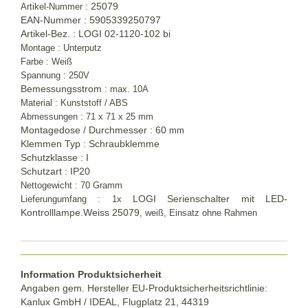
: 25079
Artikel-Nummer
EAN-Nummer : 5905339250797
Artikel-Bez. : LOGI 02-1120-102 bi
Montage : Unterputz
Farbe : Weiß
Spannung : 250V
Bemessungsstrom
: max. 10A
Material : Kunststoff / ABS
Abmessungen : 71 x 71 x 25 mm
Montagedose / Durchmesser : 60
mm
Klemmen Typ : Schraubklemme
Schutzklasse : I
Schutzart : IP20
Nettogewicht : 70 Gramm
LOGI Serienschalter mit LED-
Lieferungumfang : 1x
Kontrolllampe.Weiss 25079
, weiß, Einsatz ohne Rahmen
Information Produktsicherheit
Angaben gem. Hersteller EU-Produktsicherheitsrichtlinie:
Kanlux GmbH / IDEAL, Flugplatz 21, 44319