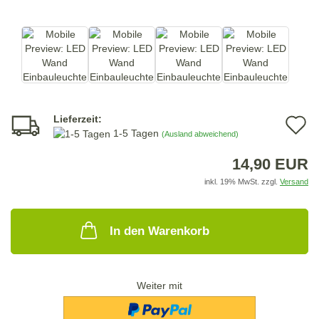
Lieferzeit:
A
1-5 Tagen
(Ausland abweichend)
d
14,90 EUR
M
inkl. 19% MwSt. zzgl.
Versand
In den Warenkorb
Weiter mit