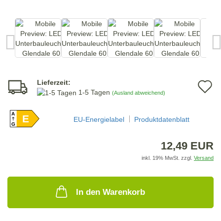
Lieferzeit:
A
1-5 Tagen
(Ausland abweichend)
d
A
E
M
EU-Energielabel
Produktdatenblatt
G
12,49 EUR
inkl. 19% MwSt. zzgl.
Versand
In den Warenkorb