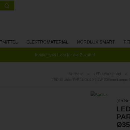
Suche...
Lieferland
E-Ma
TMITTEL
ELEKTROMATERIAL
NORDLUX SMART
PF
Pass
Innovatives Licht für die Zukunft!
»
»
Startseite
LED-Leuchtmittel
LED Strahler PAR11 GU10 2,2W Ø35mm Lampe
Konto 
Passw
(Art.Nr.
LED
PAR
Ø3