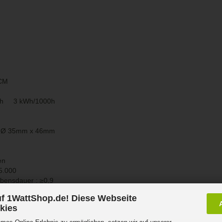
DCM
uch 3 kWh/1000h
r Ø 35mm x 46mm
en
5.000
ebensdauer :
≥
0,9
f 1WattShop.de! Diese Webseite
kies