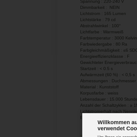
Spannung : 220-240 V
Dimmbarkeit : NEIN
Lichtstrom : 165 Lumen
Lichtstärke : 79 cd
Abstrahlwinkel : 100°
Lichtfarbe : Warmweiß
Farbtemperatur : 3000 Kelvin
Farbwiedergabe : 80 Ra
Farbgleichmäßigkeit : ≤6 S
Energieeffizienzklasse : F
Gewichteter Energieverbra
Startzeit : < 0.5 s
Aufwärmzeit (60 %) : < 0,5 s
Abmessungen : Duchmesse
Material : Kunststoff
Korpusfarbe : weiss
Lebensdauer : 15.000 Stund
Anzahl der Schaltzyklen :
≥
1
Lichtstromerhalt nach Nennl
EPREL-Nummer : 532588
Willkommen au
verwendet Coo