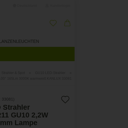
Deutschland
Kundenlogin
il
LANZENLEUCHTEN
ÜBER UNS
wort
»
»
Strahler & Spot
GU10 LED-Strahler
 100° 165Lm 3000K warmweiß KANLUX 33081
erstellen
ort vergessen?
Auf
:
33081
)
 Strahler
den
11 GU10 2,2W
Merkzettel
5mm Lampe