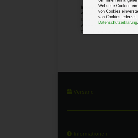
Um Ihnen ein angenehm
Webseite Cookies ein.
Information Produktsicherh
von Cookies einversta
Angaben gem. Hersteller EU-P
von Cookies jederzeit
Dortmund,
kanlux@kanlux.c
Datenschutzerklärung
WEEE-Registrierungsnumme
Registrierungsnummer für Ba
Versand
Informationen