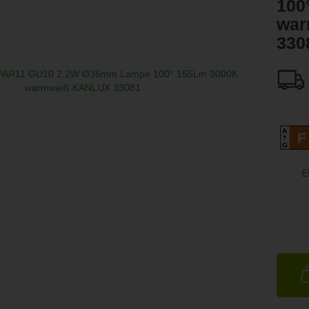
100
war
330
A
F
G
E