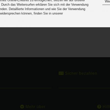
es Online-Erlebnis zu ermöglichen, setzen wir auf unserer
Wei
 Durch das Weitersurfen erklären Sie sich mit der Verwendung
eit
nden. Detaillierte Informationen und wie Sie der Verwendung
roduktsicherheitsrichtlinie:
Kanlux GmbH / IDEAL, Flugplatz 21, 4431
 widersprechen können, finden Sie in unserer
om
.
r DE
70022838
tterien : DE 45049619
Sicher bezahlen
Mehr über
Hilf