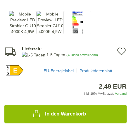
Lieferzeit:
A
1-5 Tagen
(Ausland abweichend)
d
A
E
M
EU-Energielabel
Produktdatenblatt
G
2,49 EUR
inkl. 19% MwSt. zzgl.
Versand
In den Warenkorb