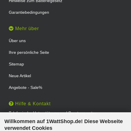
Hinweise zum Batteriegesetz
Garantiebedingungen
Mehr über
Über uns
Ihre persönliche Seite
Sitemap
Neue Artikel
Angebote - Sale%
Hilfe & Kontakt
Telefonische Unterstützung und Beratung unter:
Willkommen auf 1WattShop.de! Diese Webseite
TEL: 0202 - 29994539
verwendet Cookies