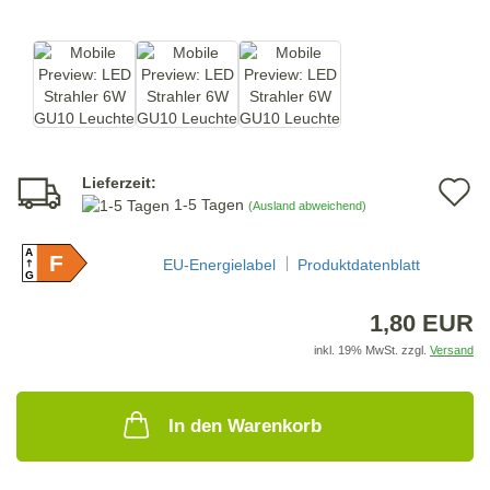
Lieferzeit:
A
1-5 Tagen
(Ausland abweichend)
d
A
F
M
EU-Energielabel
Produktdatenblatt
G
1,80 EUR
inkl. 19% MwSt. zzgl.
Versand
In den Warenkorb