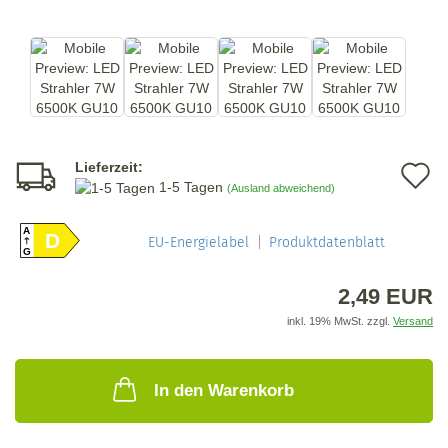
Lieferzeit:
A
1-5 Tagen
(Ausland abweichend)
d
A
D
M
EU-Energielabel
Produktdatenblatt
G
2,49 EUR
inkl. 19% MwSt. zzgl.
Versand
In den Warenkorb