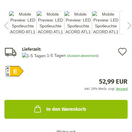
Lieferzeit:
A
1-5 Tagen
(Ausland abweichend)
d
A
M
E
G
52,99 EUR
inkl. 19% MwSt. zzgl.
Versand
In den Warenkorb
Weiter mit