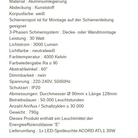
Material : Aluminiumlegierung
Abdeckung : Kunststoff
Korpusfarbe: weiß
Schienenspot ist für Montage auf der Schienenleitung
geeignet
3-Phasen Schinensystem : Decke- oder Wandmontage
Leistung : 30 Watt
Lichtstrom : 3000 Lumen
Lichtfarbe : neutralweiß
Farbtemperatur : 4000 Kelvin
Farbwiedergabe Ra ≥
90
Abstrahlwinkel : 60°
Dimmbarkeit : nein
Spannung : 220-240V, 50/60Hz
Schutzart : IP20
Abmessungen: Durchmesser Ø 90mm x Länge 128mm
Betriebsdauer : 50.000 Leuchtstunden
Anzahl An/Aus / Schaltzyklen ≥ 30.000
Gewicht : 790g
Dieses Produkt enthält ein Leuchtmittel der
Energieeffizienzklasse “E”
Lieferumfang : 1x LED-Spotleuchte ACORD ATL1 30W