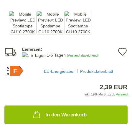
Lieferzeit:
A
1-5 Tagen
(Ausland abweichend)
d
A
F
M
EU-Energielabel
Produktdatenblatt
G
2,39 EUR
inkl. 19% MwSt. zzgl.
Versand
In den Warenkorb