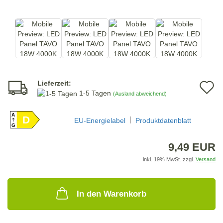
Lieferzeit:
A
1-5 Tagen
(Ausland abweichend)
d
A
D
M
EU-Energielabel
Produktdatenblatt
G
9,49 EUR
inkl. 19% MwSt. zzgl.
Versand
In den Warenkorb