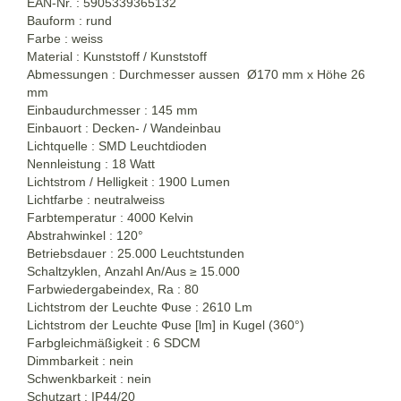
EAN-Nr. : 5905339365132
Bauform : rund
Farbe : weiss
Material : Kunststoff / Kunststoff
Abmessungen : Durchmesser aussen Ø170 mm x Höhe 26
mm
Einbaudurchmesser : 145 mm
Einbauort : Decken- / Wandeinbau
Lichtquelle : SMD Leuchtdioden
Nennleistung : 18 Watt
Lichtstrom / Helligkeit : 1900 Lumen
Lichtfarbe : neutralweiss
Farbtemperatur : 4000 Kelvin
Abstrahwinkel : 120°
Betriebsdauer : 25.000 Leuchtstunden
Schaltzyklen, Anzahl An/Aus
≥
15.000
Farbwiedergabeindex, Ra : 80
Lichtstrom der Leuchte Φuse : 2610 Lm
Lichtstrom der Leuchte Φuse [lm] in Kugel (360°)
Farbgleichmäßigkeit : 6 SDCM
Dimmbarkeit : nein
Schwenkbarkeit : nein
Schutzart : IP44/20