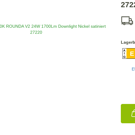
272
Lagerb
A
E
G
E