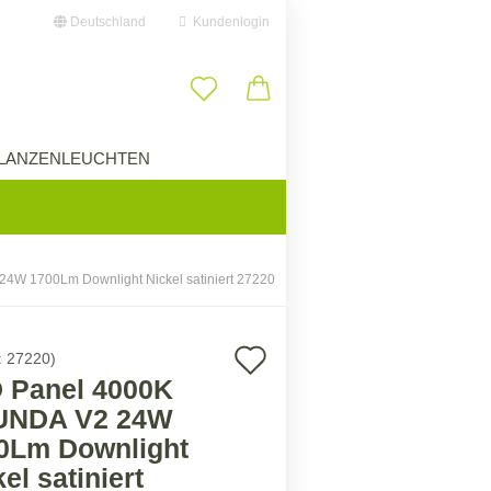
Deutschland
Kundenlogin
il
LANZENLEUCHTEN
ÜBER UNS
swort
W 1700Lm Downlight Nickel satiniert 27220
erstellen
Auf
:
27220
)
ort vergessen?
 Panel 4000K
den
NDA V2 24W
Merkzettel
0Lm Downlight
el satiniert