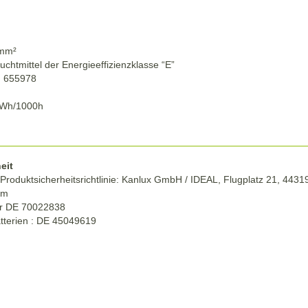
 mm²
uchtmittel der Energieeffizienzklasse “E”
: 655978
 kWh/1000h
eit
roduktsicherheitsrichtlinie:
Kanlux GmbH / IDEAL, Flugplatz 21, 4431
om
r DE
70022838
tterien : DE 45049619