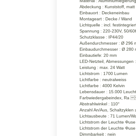
Material : Aluminiumlegierun
Abdeckung : Kunststoff, matt
Einbauort : Deckeneinbau
Montageart : Decke / Wand
Lichtquelle : incl. festinteg
Spannung : 220-230V, 50/60Hz
Schutzklasse : IP44/20
Außendurchmesser :
Ø
296
Einbaudurchmesser :
Ø
280
Einbautiefe: 20 mm
LED-Netzteil, Abmessungen
Leistung : max. 24 Watt
Lichtstrom : 1700 Lumen
Lichtfarbe : neutralweiss
Lichtfarbe : 4000 Kelvin
Lebensdauer : 15.000 Leuch
Farbwiedergabeindex, Ra 
Abstrahlwinkel : 110°
Anzahl An/Aus, Schaltzyklen
Lichtausbeute : 71 Lumen/Wa
Lichtstrom der Leuchte Φus
Lichtstrom der Leuchte Φuse 
Dimmbarkeit : nein