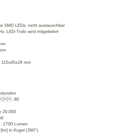
g
rierte SMD LEDs, nicht austauschbar
, LED-Trafo wird mitgeliefert
 mm
 mm
 : 115x45x28 mm
tstunden
: 80
≥
20.000
tt
e : 2700 Lumen
[lm] in Kugel (360°)