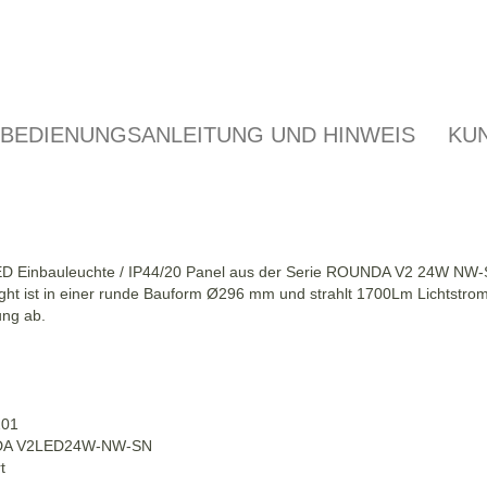
BEDIENUNGSANLEITUNG UND HINWEIS
KU
 LED Einbauleuchte / IP44/20 Panel aus der Serie ROUNDA V2 24W NW-
ight ist in einer runde Bauform
Ø
296 mm und strahlt 1700Lm Lichtstrom
ung ab.
201
UNDA V2LED24W-NW-SN
t