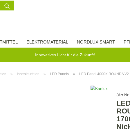
Suche...
Lieferland
E-Ma
TMITTEL
ELEKTROMATERIAL
NORDLUX SMART
PF
Pas
Innovatives Licht für die Zukunft!
»
»
»
hten
Innenleuchten
LED Panels
LED Panel 4000K ROUNDA V2 24
Konto 
(Art.Nr.
Passw
LED
ROU
170
Nick