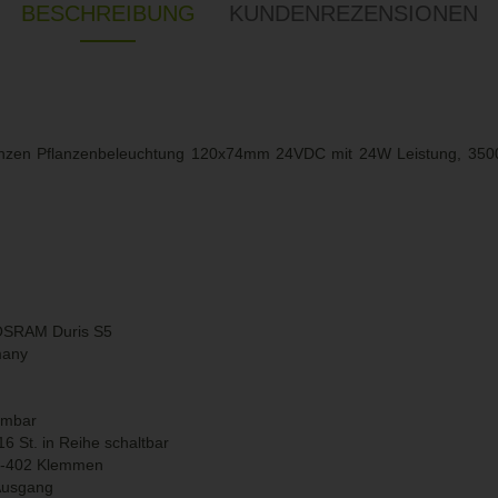
BESCHREIBUNG
KUNDENREZENSIONEN
lanzen Pflanzenbeleuchtung 120x74mm 24VDC mit 24W Leistung, 35
: OSRAM Duris S5
many
mmbar
16 St. in Reihe schaltbar
0-402 Klemmen
 Ausgang