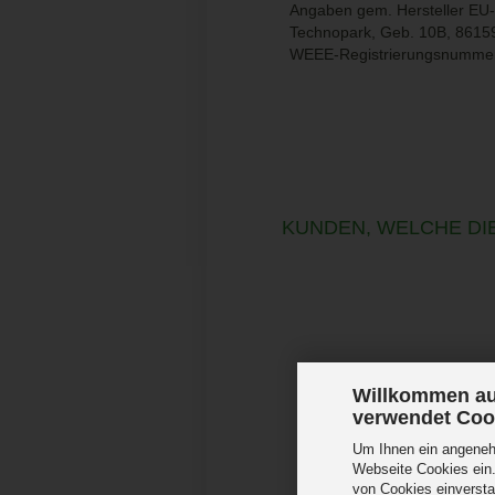
Angaben gem. Hersteller EU-P
Technopark, Geb. 10B, 8615
WEEE-Registrierungsnumme
KUNDEN, WELCHE DIE
Willkommen au
verwendet Coo
Um Ihnen ein angenehm
Webseite Cookies ein.
von Cookies einversta