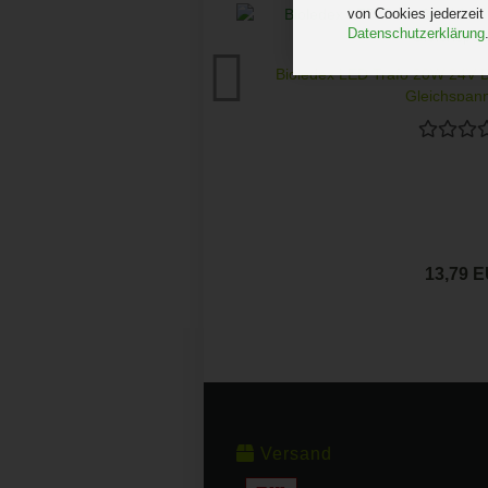
von Cookies jederzeit
Datenschutzerklärung
Bioledex LED Trafo 20W 24V D
Gleichspann
13,79 
Versand