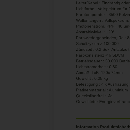
Leiter/Kabel : Eindrähtig oder
Lichtfarbe : Vollspektrum für
Farbtemperatur : 3500 Kelvin
Wellenlängen : Vollspektrum,
Photonenstrom, PPF : 48 µmo
Abstrahlwinkel : 120°
Farbwiedergabeindex, Ra : 8
Schaltzyklen > 100.000
Zündzeit : 0,2 Sek, Anlaufzeit
Farbkonsistenz < 6 SDCM
Betriebsdauer : 50.000 Betri
Lichtstromerhalt : 0,80
Abmaß, LxB: 120x 74mm
Gewicht : 0,05 kg
Befestigung : 4 x Ausfräsu
Platinenmaterial : Aluminium
Quecksilberfrei : Ja
Gewichteter Energieverbrau
Information Produktsicherh