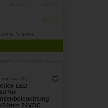
Deutschland
Kundenlogin
il
LANZENLEUCHTEN
ÜBER UNS
wort
ung 120x74mm 24VDC 24W 3500K Vollspektrum
erstellen
Auf
:
MOD-244G-251
)
ort vergessen?
ledex LED
den
ul für
Merkzettel
anzenbeleuchtung
x74mm 24VDC