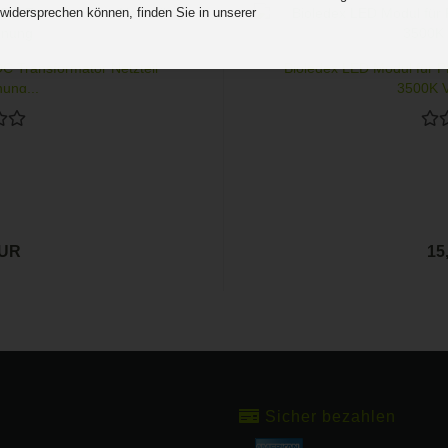
 widersprechen können, finden Sie in unserer
.
C Transformator Netzteil
Bioledex LED Modul für
ung...
3500K V
EUR
15
Sicher bezahlen