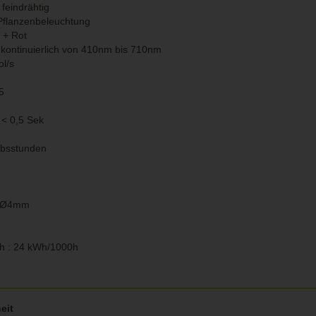
 feindrähtig
 Pflanzenbeleuchtung
 + Rot
 kontinuierlich von 410nm bis 710nm
l/s
5
 < 0,5 Sek
ebsstunden
ng Ø4mm
ch : 24 kWh/1000h
eit