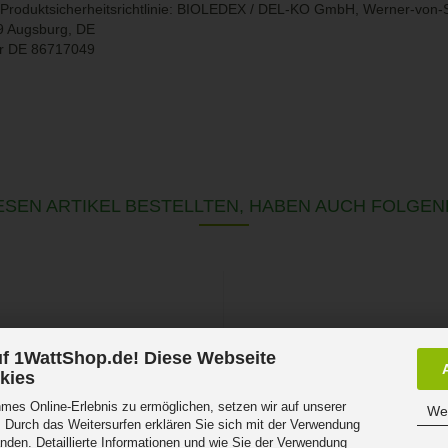
roduktsicherheitsrichtlinie:
BIOLEDEX / DEL-KO GmbH, Werner-von-Si
9 Augsburg, DE
r DE
86717049
SEN ARTIKEL BESTELLTEN, HABEN AUCH FOLGEN
f 1WattShop.de! Diese Webseite
kies
es Online-Erlebnis zu ermöglichen, setzen wir auf unserer
Wei
 Durch das Weitersurfen erklären Sie sich mit der Verwendung
nden. Detaillierte Informationen und wie Sie der Verwendung