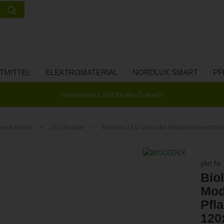
Suche...
Lieferland
E-Ma
TMITTEL
ELEKTROMATERIAL
NORDLUX SMART
PF
Pass
Innovatives Licht für die Zukunft!
»
»
ere Bauform
LED Module
Bioledex LED Modul für Pflanzenbeleucht
Konto 
(Art.Nr.
Passw
Bio
Mod
Pfl
120