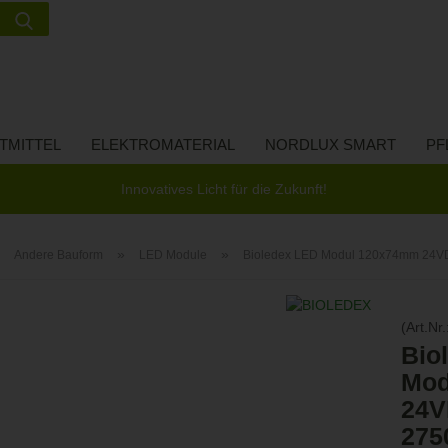
Suche...
Lieferland
E-Ma
TMITTEL
ELEKTROMATERIAL
NORDLUX SMART
PF
Pass
Innovatives Licht für die Zukunft!
»
»
»
Andere Bauform
LED Module
Bioledex LED Modul 120x74mm 24
Konto 
(Art.Nr.
Passw
Bio
Mod
24V
275