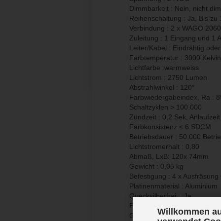
Dimmbarkeit : Nein, nicht di
Reihenschaltung : Ja, Bis zu 
Verbindung : 2 x WAGO 206
Zuleitung : 1 Eingang und 1
Leiter/Kabel : Eindrähtig oder
Farbtemperatur : 3000 Kelvin
Lichtfarbe :warmweiss
Lichtstrom : 2750 Lumen
Abstrahlwinkel : 120°
Farbwiedergabeindex, Ra : 8
Schaltzyklen > 100.000
Zündzeit : 0,2 Sek, Anlaufzeit
Farbkonsistenz < 6 SDCM
Betriebsdauer : 50.000 Betri
Lichtstromerhalt : 0,80
Abmaß, LxB: 120x 74mm
Gewicht : 0,05 kg
Befestigung : 4 x Ausfräsu
Platinenmaterial : Aluminium
Quecksilberfrei : Ja
Energieeffizienzklasse : E
Willkommen au
Gewichteter Energieverbrau