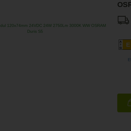
OSR
A
E
G
E