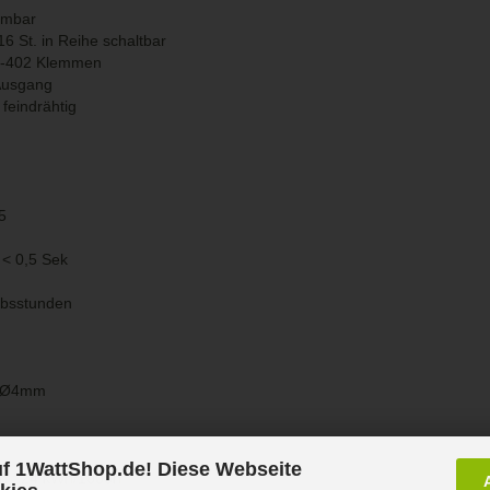
mmbar
16 St. in Reihe schaltbar
0-402 Klemmen
 Ausgang
 feindrähtig
5
 < 0,5 Sek
ebsstunden
ng Ø4mm
f 1WattShop.de! Diese Webseite
ch : 24 kWh/1000h