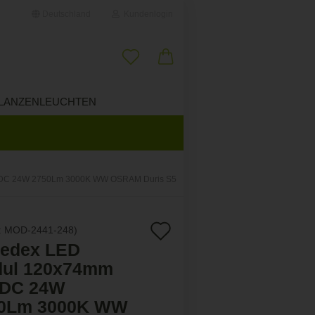
Deutschland
Kundenlogin
il
LANZENLEUCHTEN
ÜBER UNS
wort
VDC 24W 2750Lm 3000K WW OSRAM Duris S5
erstellen
Auf
:
MOD-2441-248
)
ort vergessen?
ledex LED
den
ul 120x74mm
Merkzettel
DC 24W
0Lm 3000K WW