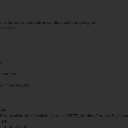
te ist für Innen- und Außenwandbeleuchtung geeignet
cm x 5cm
0
htstunden
h : 4 kWh/1000h
eit
Produktsicherheitsrichtlinie: Nordlux / DFTP, Nordlux Group A/S, con
g, DK
r DE 45523698