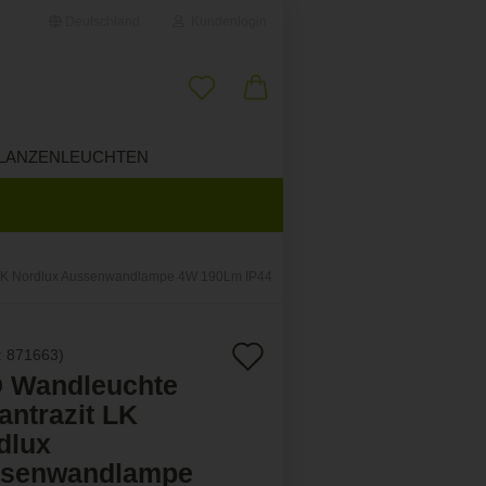
Deutschland
Kundenlogin
il
LANZENLEUCHTEN
ÜBER UNS
wort
t LK Nordlux Aussenwandlampe 4W 190Lm IP44
erstellen
Auf
:
871663
)
ort vergessen?
 Wandleuchte
den
 antrazit LK
Merkzettel
dlux
senwandlampe