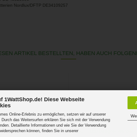
atterien Nordlux/DFTP DE34109257
SEN ARTIKEL BESTELLTEN, HABEN AUCH FOLGEN
f 1WattShop.de! Diese Webseite
kies
es Online-Erlebnis zu ermöglichen, setzen wir auf unserer
Wei
 Durch das Weitersurfen erklären Sie sich mit der Verwendung
nden. Detaillierte Informationen und wie Sie der Verwendung
 widersprechen können, finden Sie in unserer
.