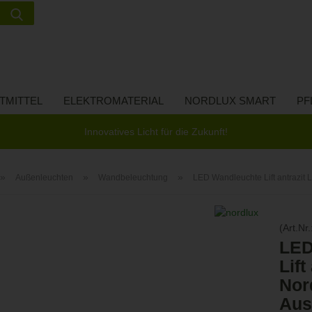
Suche...
Lieferland
E-Ma
TMITTEL
ELEKTROMATERIAL
NORDLUX SMART
PF
Pass
Innovatives Licht für die Zukunft!
»
»
»
Außenleuchten
Wandbeleuchtung
LED Wandleuchte Lift antrazi
Konto 
(Art.Nr.
Passw
LED
Lift
Nor
Aus