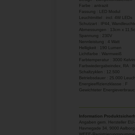
Farbe : antrazit
Fassung : LED Modul
Leuchtmittel : incl. 4W LEDs
Schutzart : IP44, Wandleuch
Abmessungen : 13cm x 11,5
Spannung : 230V
Nennleistung : 4 Watt
Helligkeit : 190 Lumen
Lichtfarbe : Warmweiß
Farbtemperatur : 3000 Kelvin
Farbwiedergabeindex, RA : 8
Schaltzyklen : 12.500
Betriebsdauer : 25.000 Leuc
Energieeffizienzklasse : F
Gewichteter Energieverbrauc
Information Produktsicherh
Angaben gem. Hersteller EU-
Havnegade 34, 9000 Aalbor
WEEE-Registrierungsnumme