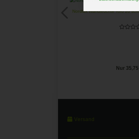
Nordlux Wandleuchte Tofu 20 sch
Nur 35,7
Versand