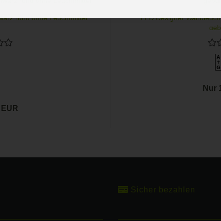
warz rund ohne Leuchtmittel
LED Designer Wandleucht
gebü
A
G
Nur 
5 EUR
Sicher bezahlen