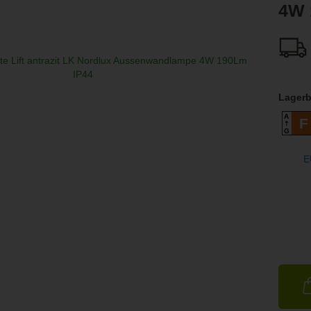
4W 
Lagerb
A
F
G
E