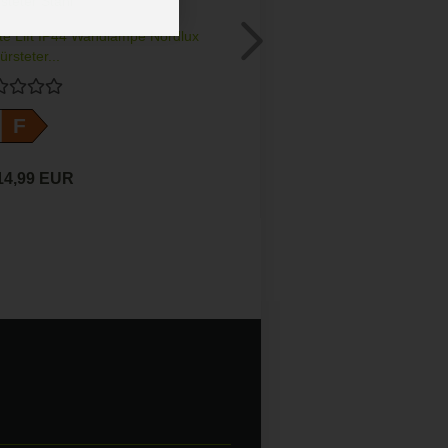
e Lift IP44 Wandlampe Nordlux
rsteter...
F
14,99 EUR