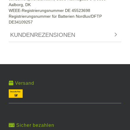
Aalborg, DK
WEEE-Registrierungsnummer DE 45523698
Registrierungsnummer für Batterien Nordlux/DFTP
DE34109257
KUNDENREZENSIONEN
Versand
Sicher bezahlen