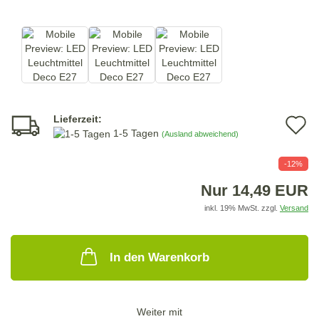
Lieferzeit:
A
1-5 Tagen
(Ausland abweichend)
d
-12%
M
Nur 14,49 EUR
inkl. 19% MwSt. zzgl.
Versand
In den Warenkorb
Weiter mit