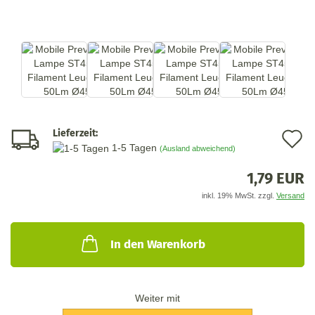
Lieferzeit:
A
1-5 Tagen
(Ausland abweichend)
d
1,79 EUR
M
inkl. 19% MwSt. zzgl.
Versand
In den Warenkorb
Weiter mit