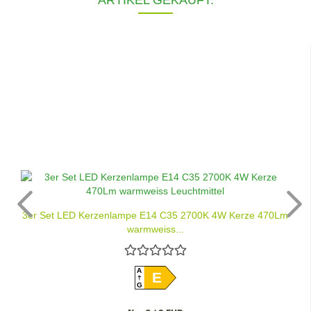
3er Set LED Kerzenlampe E14 C35 2700K 4W Kerze 470Lm
warmweiss...
A
E
G