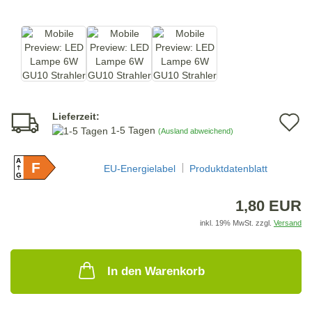
Lieferzeit:
A
1-5 Tagen
(Ausland abweichend)
d
A
F
M
EU-Energielabel
Produktdatenblatt
G
1,80 EUR
inkl. 19% MwSt. zzgl.
Versand
In den Warenkorb