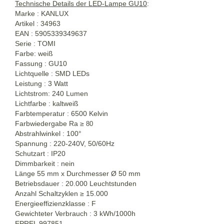
Technische Details der LED-Lampe GU10
:
Marke : KANLUX
Artikel : 34963
EAN : 5905339349637
Serie : TOMI
Farbe: weiß
Fassung : GU10
Lichtquelle : SMD LEDs
Leistung : 3 Watt
Lichtstrom: 240 Lumen
Lichtfarbe : kaltweiß
Farbtemperatur : 6500 Kelvin
Farbwiedergabe Ra ≥
80
Abstrahlwinkel : 100°
Spannung : 220-240V, 50/60Hz
Schutzart : IP20
Dimmbarkeit : nein
Länge 55 mm x Durchmesser Ø 50 mm
Betriebsdauer : 20.000 Leuchtstunden
Anzahl Schaltzyklen ≥ 15.000
Energieeffizienzklasse : F
Gewichteter Verbrauch : 3 kWh/1000h
EPREL 997851