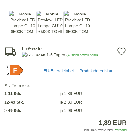
Lieferzeit:
A
1-5 Tagen
(Ausland abweichend)
d
A
F
M
EU-Energielabel
Produktdatenblatt
G
Staffelpreise
1-11 Stk.
je 1,89 EUR
12-49 Stk.
je 2,39 EUR
> 49 Stk.
je 1,99 EUR
1,89 EUR
inkl. 19% MwSt. zzgl.
Versand