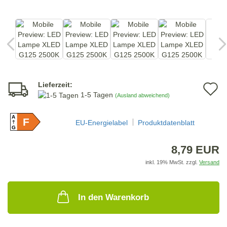
Lieferzeit:
A
1-5 Tagen
(Ausland abweichend)
d
A
F
M
EU-Energielabel
Produktdatenblatt
G
8,79 EUR
inkl. 19% MwSt. zzgl.
Versand
In den Warenkorb