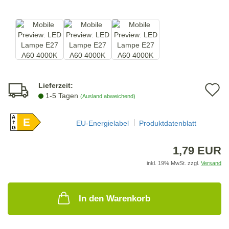
Lieferzeit:
A
1-5 Tagen
(Ausland abweichend)
d
A
E
M
EU-Energielabel
Produktdatenblatt
G
1,79 EUR
inkl. 19% MwSt. zzgl.
Versand
In den Warenkorb