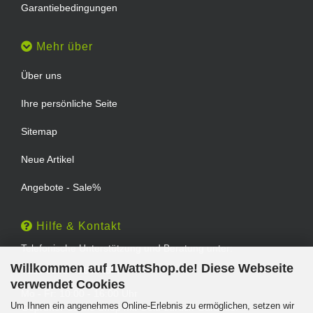
Garantiebedingungen
Mehr über
Über uns
Ihre persönliche Seite
Sitemap
Neue Artikel
Angebote - Sale%
Hilfe & Kontakt
Telefonische Unterstützung und Beratung unter:
Willkommen auf 1WattShop.de! Diese Webseite
TEL: 0202 - 29994539
verwendet Cookies
Mo - Fr: 10:00 - 16:00 Uhr
Um Ihnen ein angenehmes Online-Erlebnis zu ermöglichen, setzen wir
Geprüfter Online Shop mit Geld-zurück-Garantie.