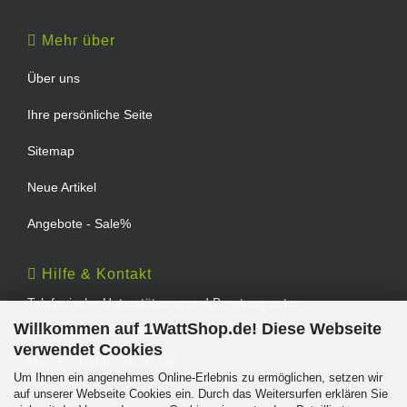
Mehr über
Über uns
Ihre persönliche Seite
Sitemap
Neue Artikel
Angebote - Sale%
Hilfe & Kontakt
Telefonische Unterstützung und Beratung unter:
Willkommen auf 1WattShop.de! Diese Webseite
TEL: 0202 - 29994539
verwendet Cookies
Mo - Fr: 10:00 - 16:00 Uhr
Um Ihnen ein angenehmes Online-Erlebnis zu ermöglichen, setzen wir
Geprüfter Online Shop mit Geld-zurück-Garantie.
auf unserer Webseite Cookies ein. Durch das Weitersurfen erklären Sie