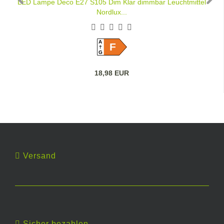
LED Lampe Deco E27 S105 Dim Klar dimmbar Leuchtmittel
Nordlux...
A
F
G
18,98 EUR
Versand
Sicher bezahlen