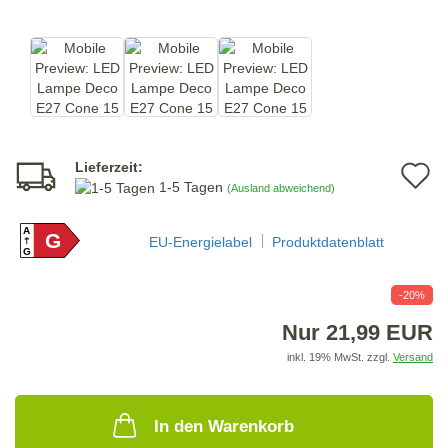
Lieferzeit:
A
1-5 Tagen
(Ausland abweichend)
d
A
G
M
EU-Energielabel
Produktdatenblatt
G
-20%
Nur 21,99 EUR
inkl. 19% MwSt. zzgl.
Versand
In den Warenkorb